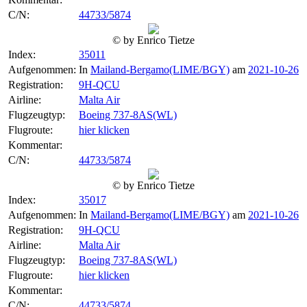
C/N:
44733/5874
© by Enrico Tietze
Index:
35011
Aufgenommen:
In
Mailand-Bergamo(LIME/BGY)
am
2021-10-26
Registration:
9H-QCU
Airline:
Malta Air
Flugzeugtyp:
Boeing 737-8AS(WL)
Flugroute:
hier klicken
Kommentar:
C/N:
44733/5874
© by Enrico Tietze
Index:
35017
Aufgenommen:
In
Mailand-Bergamo(LIME/BGY)
am
2021-10-26
Registration:
9H-QCU
Airline:
Malta Air
Flugzeugtyp:
Boeing 737-8AS(WL)
Flugroute:
hier klicken
Kommentar:
C/N:
44733/5874