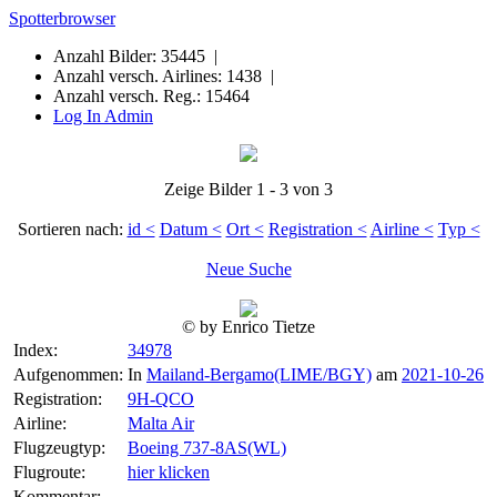
Spotterbrowser
Anzahl Bilder: 35445 |
Anzahl versch. Airlines: 1438 |
Anzahl versch. Reg.: 15464
Log In Admin
Zeige Bilder 1 - 3 von 3
Sortieren nach:
id <
Datum <
Ort <
Registration <
Airline <
Typ <
Neue Suche
© by Enrico Tietze
Index:
34978
Aufgenommen:
In
Mailand-Bergamo(LIME/BGY)
am
2021-10-26
Registration:
9H-QCO
Airline:
Malta Air
Flugzeugtyp:
Boeing 737-8AS(WL)
Flugroute:
hier klicken
Kommentar: