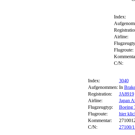
Index:
Aufgenom
Registratio
Airline:
Flugzeugty
Flugroute:
Kommenta
C/N:
Index:
3040
Aufgenommen:
In
Brake
Registration:
JA8919
Airline:
Japan Ai
Flugzeugtyp:
Boeing 
Flugroute:
hier kli
Kommentar:
27100123
C/N:
27100/1