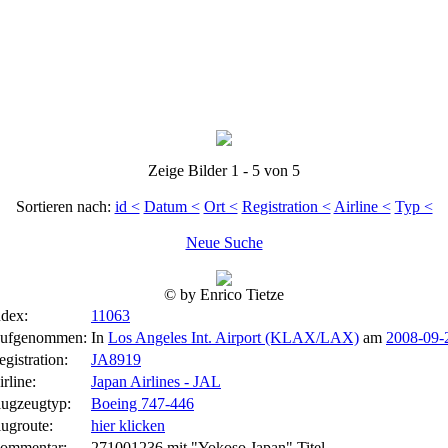
Zeige Bilder 1 - 5 von 5
Sortieren nach:
id <
Datum <
Ort <
Registration <
Airline <
Typ <
Neue Suche
© by Enrico Tietze
ndex:
11063
ufgenommen:
In
Los Angeles Int. Airport (KLAX/LAX)
am
2008-09-
egistration:
JA8919
rline:
Japan Airlines - JAL
lugzeugtyp:
Boeing 747-446
lugroute:
hier klicken
ommentar:
271001236 mit "Yokoso Japan" Titel