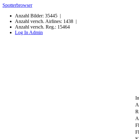
Spotterbrowser
Anzahl Bilder: 35445 |
Anzahl versch. Airlines: 1438 |
Anzahl versch. Reg.: 15464
Log In Admin
I
A
R
Ai
F
F
K