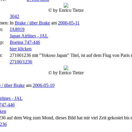
© by Enrico Tietze
3042
men:
In
Brake / über Brake
am
2006-05-11
n:
JA8919
Japan Airlines - JAL
p:
Boeing 747-446
hier klicken
r:
271001236 mit "Yokoso Japan" Titel, ist auf dem Flug von Paris 
27100/1236
© by Enrico Tietze
 / über Brake
am
2006-05-10
rlines - JAL
747-446
cken
6 auf dem Weg zum Mond, dieses Bild hat mir viel Zeit gekostet bis es 
236