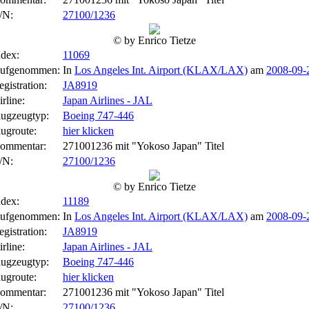
/N:
27100/1236
© by Enrico Tietze
ndex:
11069
ufgenommen:
In
Los Angeles Int. Airport (KLAX/LAX)
am
2008-09-
egistration:
JA8919
rline:
Japan Airlines - JAL
lugzeugtyp:
Boeing 747-446
lugroute:
hier klicken
ommentar:
271001236 mit "Yokoso Japan" Titel
/N:
27100/1236
© by Enrico Tietze
ndex:
11189
ufgenommen:
In
Los Angeles Int. Airport (KLAX/LAX)
am
2008-09-
egistration:
JA8919
rline:
Japan Airlines - JAL
lugzeugtyp:
Boeing 747-446
lugroute:
hier klicken
ommentar:
271001236 mit "Yokoso Japan" Titel
/N:
27100/1236