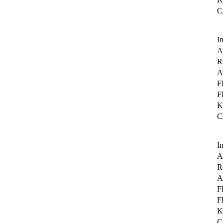
C
I
A
R
Ai
F
F
K
C
I
A
R
Ai
F
F
K
C