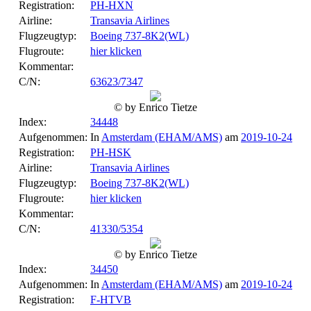
Registration:
PH-HXN
Airline:
Transavia Airlines
Flugzeugtyp:
Boeing 737-8K2(WL)
Flugroute:
hier klicken
Kommentar:
C/N:
63623/7347
© by Enrico Tietze
Index:
34448
Aufgenommen:
In
Amsterdam (EHAM/AMS)
am
2019-10-24
Registration:
PH-HSK
Airline:
Transavia Airlines
Flugzeugtyp:
Boeing 737-8K2(WL)
Flugroute:
hier klicken
Kommentar:
C/N:
41330/5354
© by Enrico Tietze
Index:
34450
Aufgenommen:
In
Amsterdam (EHAM/AMS)
am
2019-10-24
Registration:
F-HTVB