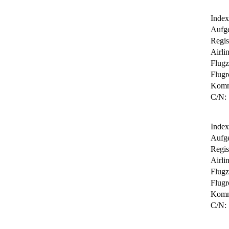
Index
Aufg
Regis
Airlin
Flugz
Flugr
Komm
C/N:
Index
Aufg
Regis
Airlin
Flugz
Flugr
Komm
C/N: