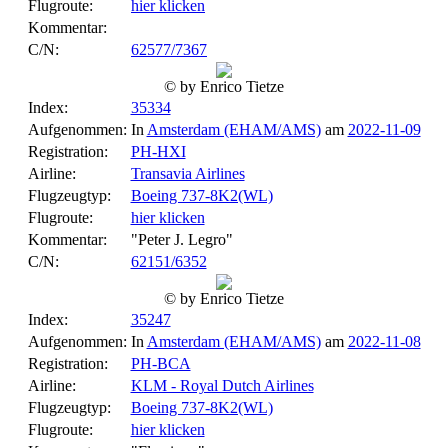
Flugroute:
hier klicken
Kommentar:
C/N:
62577/7367
© by Enrico Tietze
Index:
35334
Aufgenommen:
In
Amsterdam (EHAM/AMS)
am
2022-11-09
Registration:
PH-HXI
Airline:
Transavia Airlines
Flugzeugtyp:
Boeing 737-8K2(WL)
Flugroute:
hier klicken
Kommentar:
"Peter J. Legro"
C/N:
62151/6352
© by Enrico Tietze
Index:
35247
Aufgenommen:
In
Amsterdam (EHAM/AMS)
am
2022-11-08
Registration:
PH-BCA
Airline:
KLM - Royal Dutch Airlines
Flugzeugtyp:
Boeing 737-8K2(WL)
Flugroute:
hier klicken