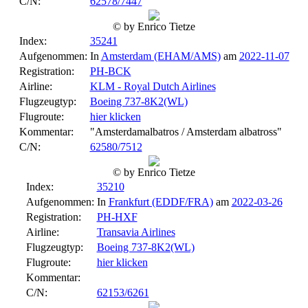
C/N:
62578/7447
© by Enrico Tietze
Index:
35241
Aufgenommen:
In
Amsterdam (EHAM/AMS)
am
2022-11-07
Registration:
PH-BCK
Airline:
KLM - Royal Dutch Airlines
Flugzeugtyp:
Boeing 737-8K2(WL)
Flugroute:
hier klicken
Kommentar:
"Amsterdamalbatros / Amsterdam albatross"
C/N:
62580/7512
© by Enrico Tietze
Index:
35210
Aufgenommen:
In
Frankfurt (EDDF/FRA)
am
2022-03-26
Registration:
PH-HXF
Airline:
Transavia Airlines
Flugzeugtyp:
Boeing 737-8K2(WL)
Flugroute:
hier klicken
Kommentar:
C/N:
62153/6261