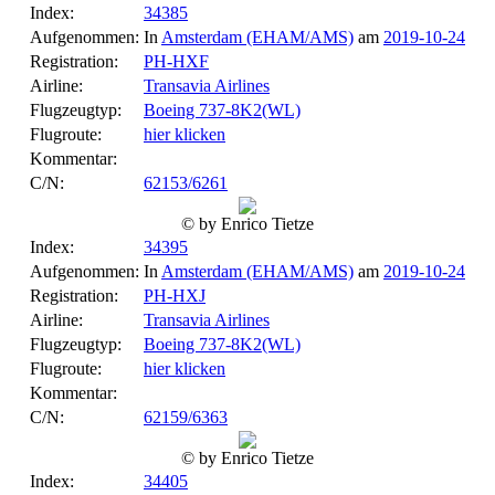
Index:
34385
Aufgenommen:
In
Amsterdam (EHAM/AMS)
am
2019-10-24
Registration:
PH-HXF
Airline:
Transavia Airlines
Flugzeugtyp:
Boeing 737-8K2(WL)
Flugroute:
hier klicken
Kommentar:
C/N:
62153/6261
© by Enrico Tietze
Index:
34395
Aufgenommen:
In
Amsterdam (EHAM/AMS)
am
2019-10-24
Registration:
PH-HXJ
Airline:
Transavia Airlines
Flugzeugtyp:
Boeing 737-8K2(WL)
Flugroute:
hier klicken
Kommentar:
C/N:
62159/6363
© by Enrico Tietze
Index:
34405