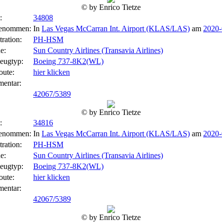
© by Enrico Tietze
:
34808
enommen:
In
Las Vegas McCarran Int. Airport (KLAS/LAS)
am
2020-
tration:
PH-HSM
e:
Sun Country Airlines (Transavia Airlines)
eugtyp:
Boeing 737-8K2(WL)
oute:
hier klicken
entar:
42067/5389
© by Enrico Tietze
:
34816
enommen:
In
Las Vegas McCarran Int. Airport (KLAS/LAS)
am
2020-
tration:
PH-HSM
e:
Sun Country Airlines (Transavia Airlines)
eugtyp:
Boeing 737-8K2(WL)
oute:
hier klicken
entar:
42067/5389
© by Enrico Tietze