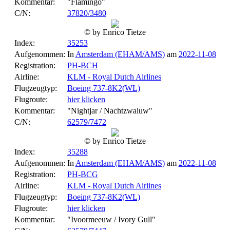
Kommentar:
"Flamingo"
C/N:
37820/3480
© by Enrico Tietze
Index:
35253
Aufgenommen:
In
Amsterdam (EHAM/AMS)
am
2022-11-08
Registration:
PH-BCH
Airline:
KLM - Royal Dutch Airlines
Flugzeugtyp:
Boeing 737-8K2(WL)
Flugroute:
hier klicken
Kommentar:
"Nightjar / Nachtzwaluw"
C/N:
62579/7472
© by Enrico Tietze
Index:
35288
Aufgenommen:
In
Amsterdam (EHAM/AMS)
am
2022-11-08
Registration:
PH-BCG
Airline:
KLM - Royal Dutch Airlines
Flugzeugtyp:
Boeing 737-8K2(WL)
Flugroute:
hier klicken
Kommentar:
"Ivoormeeuw / Ivory Gull"