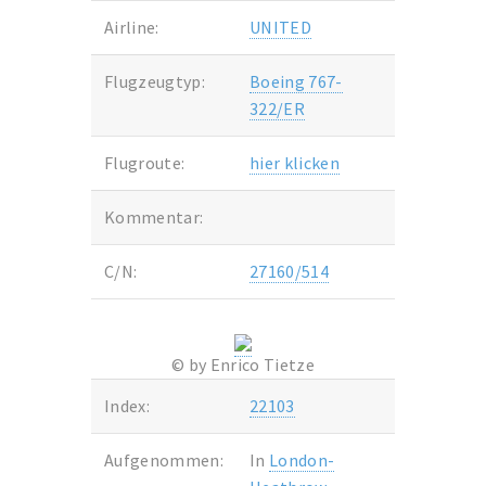
Airline:
UNITED
Flugzeugtyp:
Boeing 767-
322/ER
Flugroute:
hier klicken
Kommentar:
C/N:
27160/514
© by Enrico Tietze
Index:
22103
Aufgenommen:
In
London-