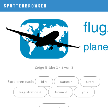
SPOTTERBROWSER
Zeige Bilder 1 - 3 von 3
Sortieren nach:
id <
Datum <
Ort <
Registration <
Airline <
Typ <