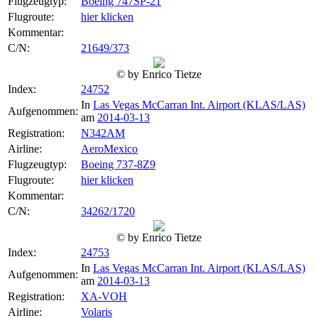
Flugzeugtyp:
Boeing 747SP-21
Flugroute:
hier klicken
Kommentar:
C/N:
21649/373
© by Enrico Tietze
Index:
24752
In
Las Vegas McCarran Int. Airport (KLAS/LAS)
Aufgenommen:
am
2014-03-13
Registration:
N342AM
Airline:
AeroMexico
Flugzeugtyp:
Boeing 737-8Z9
Flugroute:
hier klicken
Kommentar:
C/N:
34262/1720
© by Enrico Tietze
Index:
24753
In
Las Vegas McCarran Int. Airport (KLAS/LAS)
Aufgenommen:
am
2014-03-13
Registration:
XA-VOH
Airline:
Volaris