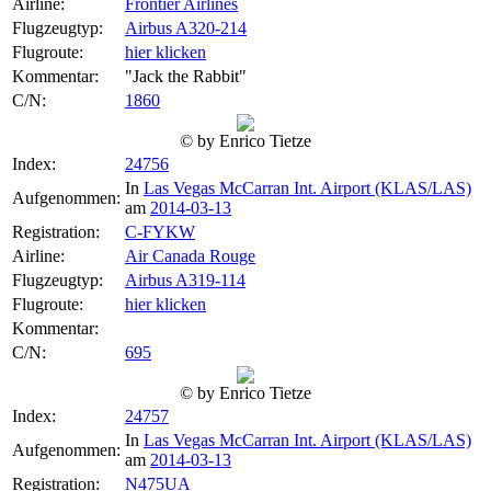
Airline:
Frontier Airlines
Flugzeugtyp:
Airbus A320-214
Flugroute:
hier klicken
Kommentar:
"Jack the Rabbit"
C/N:
1860
© by Enrico Tietze
Index:
24756
In
Las Vegas McCarran Int. Airport (KLAS/LAS)
Aufgenommen:
am
2014-03-13
Registration:
C-FYKW
Airline:
Air Canada Rouge
Flugzeugtyp:
Airbus A319-114
Flugroute:
hier klicken
Kommentar:
C/N:
695
© by Enrico Tietze
Index:
24757
In
Las Vegas McCarran Int. Airport (KLAS/LAS)
Aufgenommen:
am
2014-03-13
Registration:
N475UA