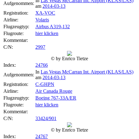
In
Las Vegas McCarran Int. Airport (KLAS/LAS)
Aufgenommen:
am
2014-03-13
Registration:
XA-VOC
Airline:
Volaris
Flugzeugtyp:
Airbus A319-132
Flugroute:
hier klicken
Kommentar:
C/N:
2997
© by Enrico Tietze
Index:
24766
In
Las Vegas McCarran Int. Airport (KLAS/LAS)
Aufgenommen:
am
2014-03-13
Registration:
C-GHPN
Airline:
Air Canada Rouge
Flugzeugtyp:
Boeing 767-33A/ER
Flugroute:
hier klicken
Kommentar:
C/N:
33424/901
© by Enrico Tietze
Index:
24767