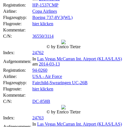
Registration:
HP-1537CMP
Airline:
Copa Airlines
Flugzeugtyp:
Boeing 737-8V3(WL)
Flugroute:
hier klicken
Kommentar:
C/N:
36550/3114
© by Enrico Tietze
Index:
24762
In
Las Vegas McCarran Int. Airport (KLAS/LAS)
Aufgenommen:
am
2014-03-13
Registration:
94-0260
Airline:
USA - Air Force
Flugzeugtyp:
Fairchild-Swearingen UC-26B
Flugroute:
hier klicken
Kommentar:
C/N:
DC-858B
© by Enrico Tietze
Index:
24763
In
Las Vegas McCarran Int. Airport (KLAS/LAS)
Aufgenommen: