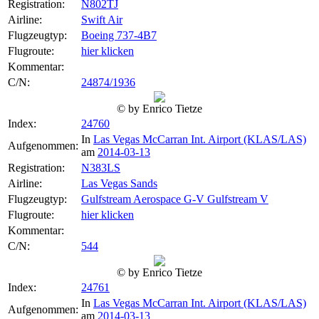
Registration:
N802TJ
Airline:
Swift Air
Flugzeugtyp:
Boeing 737-4B7
Flugroute:
hier klicken
Kommentar:
C/N:
24874/1936
© by Enrico Tietze
Index:
24760
In
Las Vegas McCarran Int. Airport (KLAS/LAS)
Aufgenommen:
am
2014-03-13
Registration:
N383LS
Airline:
Las Vegas Sands
Flugzeugtyp:
Gulfstream Aerospace G-V Gulfstream V
Flugroute:
hier klicken
Kommentar:
C/N:
544
© by Enrico Tietze
Index:
24761
In
Las Vegas McCarran Int. Airport (KLAS/LAS)
Aufgenommen:
am
2014-03-13