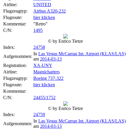
Airline:
UNITED
Flugzeugtyp:
Airbus A320-232
Flugroute:
hier klicken
Kommentar:
"Retro"
C/N:
1495
© by Enrico Tietze
Index:
24758
In
Las Vegas McCarran Int. Airport (KLAS/LAS)
Aufgenommen:
am
2014-03-13
Registration:
XA-UNY
Airline:
Magnicharters
Flugzeugtyp:
Boeing 737-322
Flugroute:
hier klicken
Kommentar:
C/N:
24455/1752
© by Enrico Tietze
Index:
24759
In
Las Vegas McCarran Int. Airport (KLAS/LAS)
Aufgenommen:
am
2014-03-13