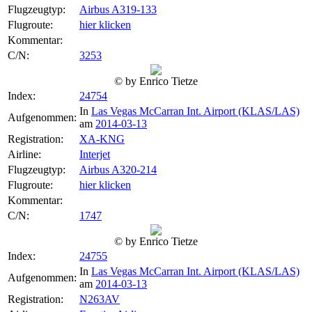
Flugzeugtyp:
Airbus A319-133
Flugroute:
hier klicken
Kommentar:
C/N:
3253
© by Enrico Tietze
Index:
24754
In
Las Vegas McCarran Int. Airport (KLAS/LAS)
Aufgenommen:
am
2014-03-13
Registration:
XA-KNG
Airline:
Interjet
Flugzeugtyp:
Airbus A320-214
Flugroute:
hier klicken
Kommentar:
C/N:
1747
© by Enrico Tietze
Index:
24755
In
Las Vegas McCarran Int. Airport (KLAS/LAS)
Aufgenommen:
am
2014-03-13
Registration:
N263AV