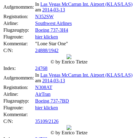
In
Las Vegas McCarran Int. Airport (KLAS/LAS)
Aufgenommen:
am
2014-03-13
Registration:
N352SW
Airline:
Southwest Airlines
Flugzeugtyp:
Boeing 737-3H4
Flugroute:
hier klicken
Kommentar:
"Lone Star One"
C/N:
24888/1942
© by Enrico Tietze
Index:
24768
In
Las Vegas McCarran Int. Airport (KLAS/LAS)
Aufgenommen:
am
2014-03-13
Registration:
N308AT
Airline:
AirTran
Flugzeugtyp:
Boeing 737-7BD
Flugroute:
hier klicken
Kommentar:
C/N:
35109/2126
© by Enrico Tietze