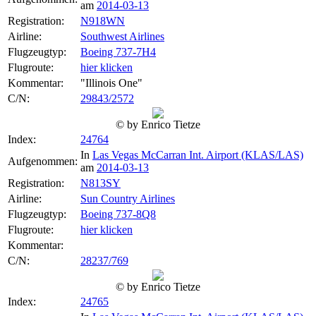
am
2014-03-13
Registration:
N918WN
Airline:
Southwest Airlines
Flugzeugtyp:
Boeing 737-7H4
Flugroute:
hier klicken
Kommentar:
"Illinois One"
C/N:
29843/2572
© by Enrico Tietze
Index:
24764
In
Las Vegas McCarran Int. Airport (KLAS/LAS)
Aufgenommen:
am
2014-03-13
Registration:
N813SY
Airline:
Sun Country Airlines
Flugzeugtyp:
Boeing 737-8Q8
Flugroute:
hier klicken
Kommentar:
C/N:
28237/769
© by Enrico Tietze
Index:
24765