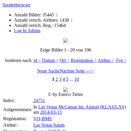
Spotterbrowser
Anzahl Bilder: 35445 |
Anzahl versch. Airlines: 1438 |
Anzahl versch. Reg.: 15464
Log In Admin
Zeige Bilder 1 - 20 von 196
Sortieren nach:
id <
Datum <
Ort <
Registration <
Airline <
Typ <
Neue Suche
Nächste Seite -->>
1
2
3
4
5
...
10
© by Enrico Tietze
Index:
24751
In
Las Vegas McCarran Int. Airport (KLAS/LAS)
Aufgenommen:
am
2014-03-13
Registration:
VQ-BMS
Airline:
Las Vegas Sands