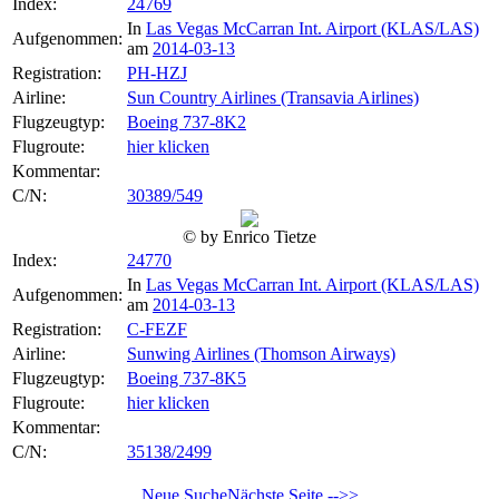
Index:
24769
In
Las Vegas McCarran Int. Airport (KLAS/LAS)
Aufgenommen:
am
2014-03-13
Registration:
PH-HZJ
Airline:
Sun Country Airlines (Transavia Airlines)
Flugzeugtyp:
Boeing 737-8K2
Flugroute:
hier klicken
Kommentar:
C/N:
30389/549
© by Enrico Tietze
Index:
24770
In
Las Vegas McCarran Int. Airport (KLAS/LAS)
Aufgenommen:
am
2014-03-13
Registration:
C-FEZF
Airline:
Sunwing Airlines (Thomson Airways)
Flugzeugtyp:
Boeing 737-8K5
Flugroute:
hier klicken
Kommentar:
C/N:
35138/2499
Neue Suche
Nächste Seite -->>