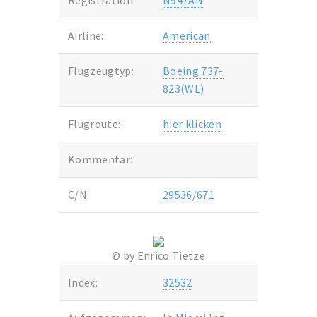
Registration:
N947AN
Airline:
American
Flugzeugtyp:
Boeing 737-
823(WL)
Flugroute:
hier klicken
Kommentar:
C/N:
29536/671
© by Enrico Tietze
Index:
32532