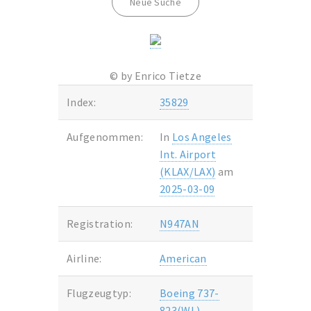
Neue Suche
© by Enrico Tietze
Index:
35829
Aufgenommen:
In
Los Angeles
Int. Airport
(KLAX/LAX)
am
2025-03-09
Registration:
N947AN
Airline:
American
Flugzeugtyp:
Boeing 737-
823(WL)