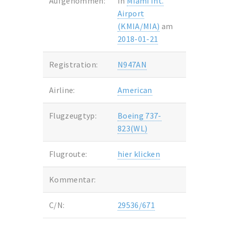
Aufgenommen:
In
Miami Int.
Airport
(KMIA/MIA)
am
2018-01-21
Registration:
N947AN
Airline:
American
Flugzeugtyp:
Boeing 737-
823(WL)
Flugroute:
hier klicken
Kommentar:
C/N:
29536/671