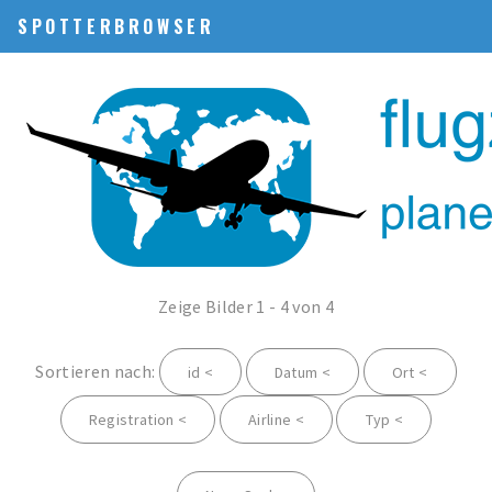
SPOTTERBROWSER
Zeige Bilder 1 - 4 von 4
Sortieren nach:
id <
Datum <
Ort <
Registration <
Airline <
Typ <