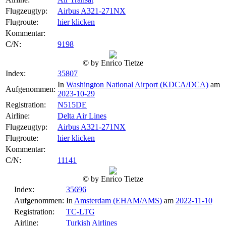
Flugzeugtyp:
Airbus A321-271NX
Flugroute:
hier klicken
Kommentar:
C/N:
9198
© by Enrico Tietze
Index:
35807
In
Washington National Airport (KDCA/DCA)
am
Aufgenommen:
2023-10-29
Registration:
N515DE
Airline:
Delta Air Lines
Flugzeugtyp:
Airbus A321-271NX
Flugroute:
hier klicken
Kommentar:
C/N:
11141
© by Enrico Tietze
Index:
35696
Aufgenommen:
In
Amsterdam (EHAM/AMS)
am
2022-11-10
Registration:
TC-LTG
Airline:
Turkish Airlines