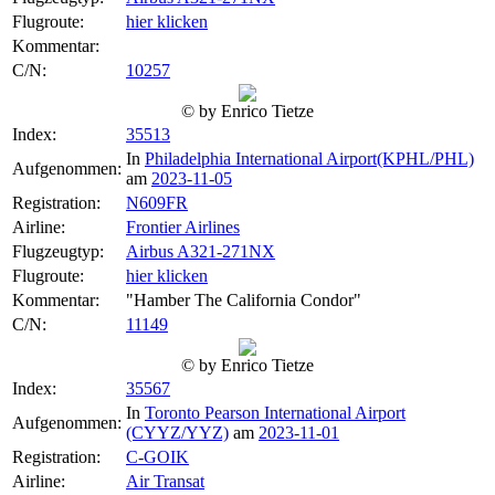
Flugroute:
hier klicken
Kommentar:
C/N:
10257
© by Enrico Tietze
Index:
35513
In
Philadelphia International Airport(KPHL/PHL)
Aufgenommen:
am
2023-11-05
Registration:
N609FR
Airline:
Frontier Airlines
Flugzeugtyp:
Airbus A321-271NX
Flugroute:
hier klicken
Kommentar:
"Hamber The California Condor"
C/N:
11149
© by Enrico Tietze
Index:
35567
In
Toronto Pearson International Airport
Aufgenommen:
(CYYZ/YYZ)
am
2023-11-01
Registration:
C-GOIK
Airline:
Air Transat