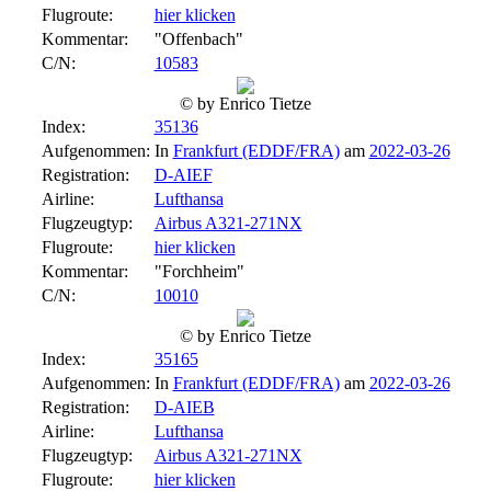
Flugroute:
hier klicken
Kommentar:
"Offenbach"
C/N:
10583
© by Enrico Tietze
Index:
35136
Aufgenommen:
In
Frankfurt (EDDF/FRA)
am
2022-03-26
Registration:
D-AIEF
Airline:
Lufthansa
Flugzeugtyp:
Airbus A321-271NX
Flugroute:
hier klicken
Kommentar:
"Forchheim"
C/N:
10010
© by Enrico Tietze
Index:
35165
Aufgenommen:
In
Frankfurt (EDDF/FRA)
am
2022-03-26
Registration:
D-AIEB
Airline:
Lufthansa
Flugzeugtyp:
Airbus A321-271NX
Flugroute:
hier klicken