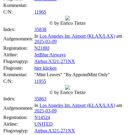
Kommentar:
C/N:
11965
© by Enrico Tietze
Index:
35838
In
Los Angeles Int. Airport (KLAX/LAX)
am
Aufgenommen:
2025-03-09
Registration:
N2188J
Airline:
JetBlue Airways
Flugzeugtyp:
Airbus A321-271NX
Flugroute:
hier klicken
Kommentar:
"Mint Leaves" "By AppointMint Only"
C/N:
11955
© by Enrico Tietze
Index:
35863
In
Los Angeles Int. Airport (KLAX/LAX)
am
Aufgenommen:
2025-03-09
Registration:
N14524
Airline:
UNITED
Flugzeugtyp:
Airbus A321-271NX