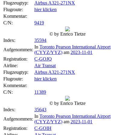
Flugzeugtyp:
Airbus A321-271NX
Flugroute:
hier klicken
Kommentar:
C/N:
9419
© by Enrico Tietze
Index:
35594
In
Toronto Pearson International Airport
Aufgenommen:
(CYYZ/YYZ)
am
2023-11-01
Registration:
C-GOJQ
Airline:
Air Transat
Flugzeugtyp:
Airbus A321-271NX
Flugroute:
hier klicken
Kommentar:
C/N:
11389
© by Enrico Tietze
Index:
35643
In
Toronto Pearson International Airport
Aufgenommen:
(CYYZ/YYZ)
am
2023-11-01
Registration:
C-GOIH
Airline:
Air Transat