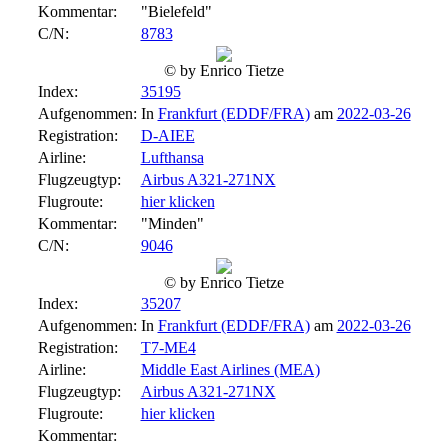
Kommentar:
"Bielefeld"
C/N:
8783
© by Enrico Tietze
Index:
35195
Aufgenommen:
In
Frankfurt (EDDF/FRA)
am
2022-03-26
Registration:
D-AIEE
Airline:
Lufthansa
Flugzeugtyp:
Airbus A321-271NX
Flugroute:
hier klicken
Kommentar:
"Minden"
C/N:
9046
© by Enrico Tietze
Index:
35207
Aufgenommen:
In
Frankfurt (EDDF/FRA)
am
2022-03-26
Registration:
T7-ME4
Airline:
Middle East Airlines (MEA)
Flugzeugtyp:
Airbus A321-271NX
Flugroute:
hier klicken
Kommentar: