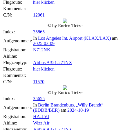
Flugroute:
hier klicken
Kommentar:
C/N:
12061
© by Enrico Tietze
Index:
35865
In
Los Angeles Int. Airport (KLAX/LAX)
am
Aufgenommen:
2025-03-09
Registration:
N712NK
Airline:
Flugzeugtyp:
Airbus A321-271NX
Flugroute:
hier klicken
Kommentar:
C/N:
11570
© by Enrico Tietze
Index:
35655
In
Berlin Brandenburg „Willy Brandt“
Aufgenommen:
(EDDB/BER)
am
2024-10-19
Registration:
HA-LVJ
Airline:
Wizz Air
Flugzeugtyp:
Airbus A321-271NX