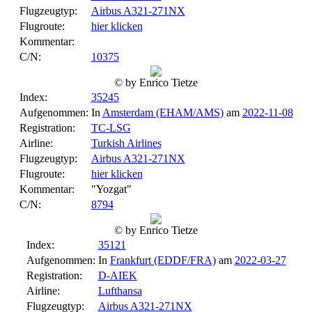
Flugzeugtyp:
Airbus A321-271NX
Flugroute:
hier klicken
Kommentar:
C/N:
10375
© by Enrico Tietze
Index:
35245
Aufgenommen:
In
Amsterdam (EHAM/AMS)
am
2022-11-08
Registration:
TC-LSG
Airline:
Turkish Airlines
Flugzeugtyp:
Airbus A321-271NX
Flugroute:
hier klicken
Kommentar:
"Yozgat"
C/N:
8794
© by Enrico Tietze
Index:
35121
Aufgenommen:
In
Frankfurt (EDDF/FRA)
am
2022-03-27
Registration:
D-AIEK
Airline:
Lufthansa
Flugzeugtyp:
Airbus A321-271NX