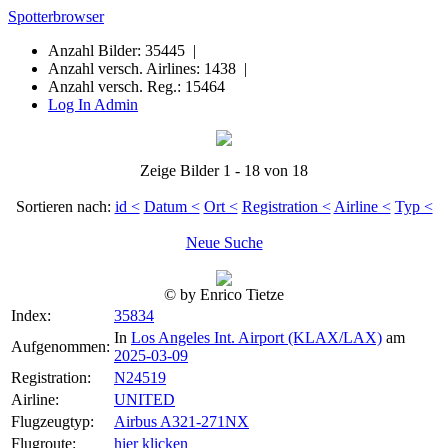
Spotterbrowser
Anzahl Bilder: 35445 |
Anzahl versch. Airlines: 1438 |
Anzahl versch. Reg.: 15464
Log In Admin
Zeige Bilder 1 - 18 von 18
Sortieren nach:
id <
Datum <
Ort <
Registration <
Airline <
Typ <
Neue Suche
© by Enrico Tietze
Index:
35834
In
Los Angeles Int. Airport (KLAX/LAX)
am
Aufgenommen:
2025-03-09
Registration:
N24519
Airline:
UNITED
Flugzeugtyp:
Airbus A321-271NX
Flugroute:
hier klicken