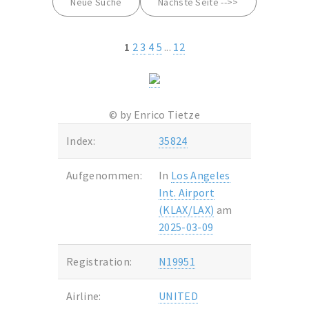
Neue Suche
Nächste Seite -->>
1
2
3
4
5
...
12
© by Enrico Tietze
Index:
35824
Aufgenommen:
In
Los Angeles
Int. Airport
(KLAX/LAX)
am
2025-03-09
Registration:
N19951
Airline:
UNITED