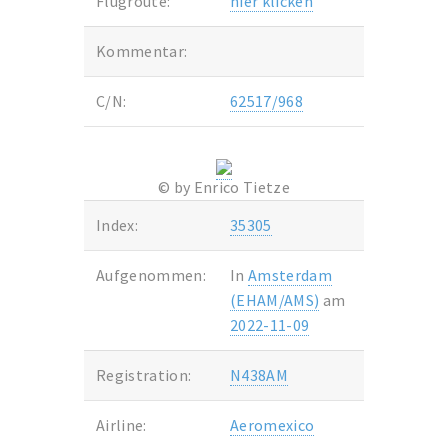
Flugroute:
hier klicken
Kommentar:
C/N:
62517/968
© by Enrico Tietze
Index:
35305
Aufgenommen:
In
Amsterdam
(EHAM/AMS)
am
2022-11-09
Registration:
N438AM
Airline:
Aeromexico