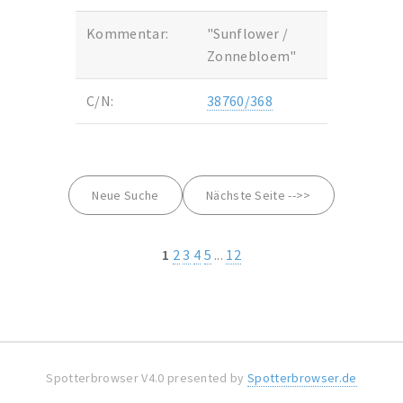
Kommentar:
"Sunflower /
Zonnebloem"
C/N:
38760/368
Neue Suche
Nächste Seite -->>
1
2
3
4
5
...
12
Spotterbrowser V4.0 presented by
Spotterbrowser.de