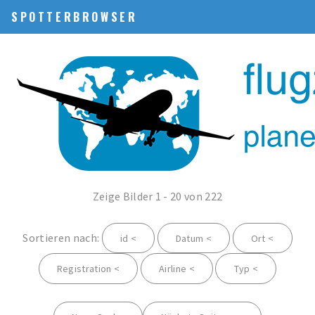
SPOTTERBROWSER
Zeige Bilder 1 - 20 von 222
Sortieren nach:
id <
Datum <
Ort <
Registration <
Airline <
Typ <