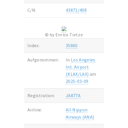
C/N:
43871/408
© by Enrico Tietze
Index:
35860
Aufgenommen:
In
Los Angeles
Int. Airport
(KLAX/LAX)
am
2025-03-09
Registration:
JA877A
Airline:
All Nippon
Airways (ANA)