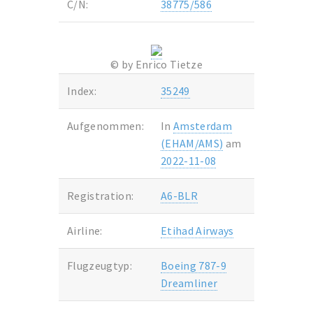
C/N:
38775/586
© by Enrico Tietze
Index:
35249
Aufgenommen:
In
Amsterdam
(EHAM/AMS)
am
2022-11-08
Registration:
A6-BLR
Airline:
Etihad Airways
Flugzeugtyp:
Boeing 787-9
Dreamliner