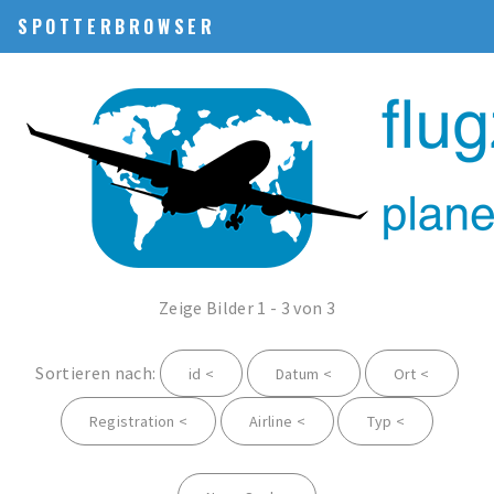
SPOTTERBROWSER
Zeige Bilder 1 - 3 von 3
Sortieren nach:
id <
Datum <
Ort <
Registration <
Airline <
Typ <