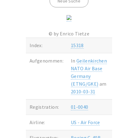
Neue Suche
© by Enrico Tietze
Index:
15318
Aufgenommen:
In
Geilenkirchen
NATO Air Base
Germany
(ETNG/GKE)
am
2010-03-31
Registration:
01-0040
Airline:
US - Air Force
Flugzeugtyp:
Boeing C-40B