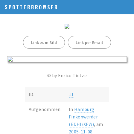
SPOTTERBROWSER
Link zum Bild
Link per Email
© by Enrico Tietze
ID:
11
Aufgenommen:
In
Hamburg
Finkenwerder
(EDHI/XFW)
, am
2005-11-08