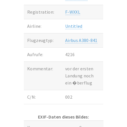
Registration:
F-WXXL
Airline:
Untitled
Flugzeugtyp:
Airbus A380-841
Aufrufe:
4216
Kommentar:
vor der ersten
Landung noch
ein �berflug
C/N:
002
EXIF-Daten dieses Bildes: