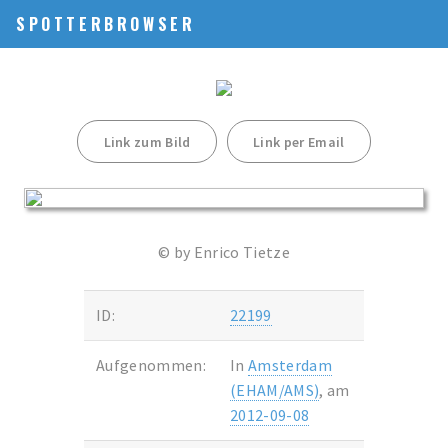
SPOTTERBROWSER
Link zum Bild
Link per Email
© by Enrico Tietze
ID:
22199
Aufgenommen:
In
Amsterdam
(EHAM/AMS)
, am
2012-09-08