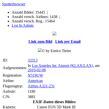
Spotterbrowser
Anzahl Bilder: 35445 |
Anzahl versch. Airlines: 1438 |
Anzahl versch. Reg.: 15464
Log In Admin
Link zum Bild
Link per Email
© by Enrico Tietze
ID:
33313
In
Los Angeles Int. Airport (KLAX/LAX)
, am
Aufgenommen:
2019-02-08
Registration:
N519UW
Airline:
American
Flugzeugtyp:
Airbus A321-231
Aufrufe:
1180
C/N:
3881
EXIF-Daten dieses Bildes:
Kamera:
Canon EOS 5D Mark III