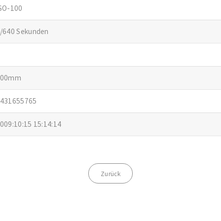
SO-100
/640 Sekunden
300mm
431655765
009:10:15 15:14:14
Zurück