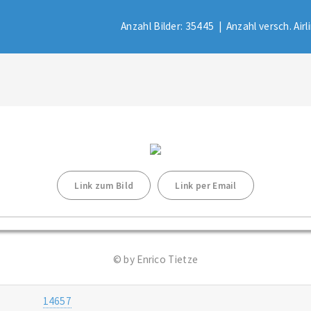
Anzahl Bilder: 35445 |
Anzahl versch. Air
Link zum Bild
Link per Email
© by Enrico Tietze
14657