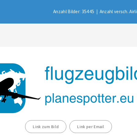
Anzahl Bilder: 35445 |
Anzahl versch. Air
Link zum Bild
Link per Email